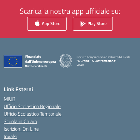
Scarica la nostra app ufficiale su:
App Store
Play Store
Istituto Comprensivo ad Indirizzo Musicale
"A.Grandi - S.Castromediano"
Lecce
— Visita la pagina iniziale della scuola
Link Esterni
MIUR
Ufficio Scolastico Regionale
Ufficio Scolastico Territoriale
Scuola in Chiaro
Iscrizioni On Line
Invalsi