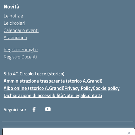
Novità
Le notizie
Le circolari
Calendario eventi
Ascaniando
Registro Famiglie
Registro Docenti
Sito 4° Circolo Lecce (storico)
Amministrazione trasparente (storico A.Grandi)
Albo online (storico A.Grandi)
Privacy Policy
Cookie policy
Dichiarazione di accessibilità
Note legali
Contatti
Seguici su:
Indirizzo:
Via Francesco Patitari 2 - Lecce