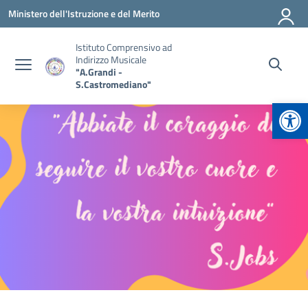
Vai ai contenuti
Vai al menu di navigazione
Vai al footer
Ministero dell'Istruzione e del Merito
Istituto Comprensivo ad
Indirizzo Musicale
"A.Grandi -
S.Castromediano"
Apr