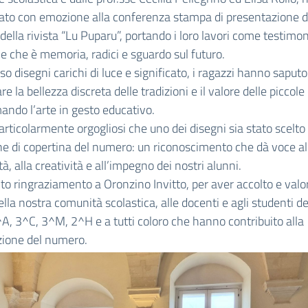
ato con emozione alla conferenza stampa di presentazione 
ella rivista “Lu Puparu”, portando i loro lavori come testimo
e che è memoria, radici e sguardo sul futuro.
so disegni carichi di luce e significato, i ragazzi hanno saputo
e la bellezza discreta delle tradizioni e il valore delle piccole
ando l’arte in gesto educativo.
rticolarmente orgogliosi che uno dei disegni sia stato scelt
 di copertina del numero: un riconoscimento che dà voce al
tà, alla creatività e all’impegno dei nostri alunni.
to ringraziamento a Oronzino Invitto, per aver accolto e valor
ella nostra comunità scolastica, alle docenti e agli studenti de
^A, 3^C, 3^M, 2^H e a tutti coloro che hanno contribuito alla
zione del numero.