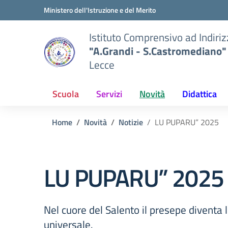
Vai ai contenuti
Vai al menu di navigazione
Vai al footer
Ministero dell'Istruzione e del Merito
Istituto Comprensivo ad Indiri
"A.Grandi - S.Castromediano"
Lecce
Scuola
Servizi
Novità
Didattica
Home
Novità
Notizie
LU PUPARU” 2025
LU PUPARU” 2025
Nel cuore del Salento il presepe diventa 
universale.