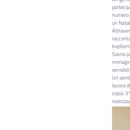
partecip
numero d
un Natal
Attraver
raccontar
trasform
Siamo pa
immagine
sensibili
Un senti
lavoro d
classi 3
realizza