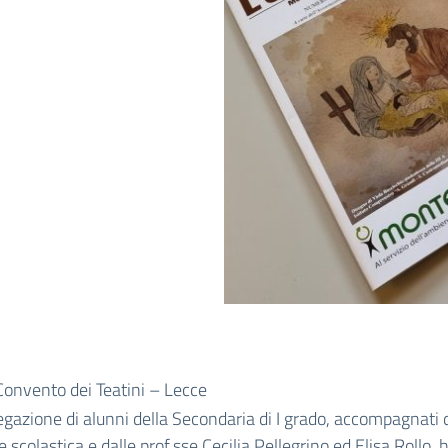
Convento dei Teatini – Lecce
gazione di alunni della Secondaria di I grado, accompagnati 
e scolastica e dalle prof.sse Cecilia Pellegrino ed Elisa Rollo, 