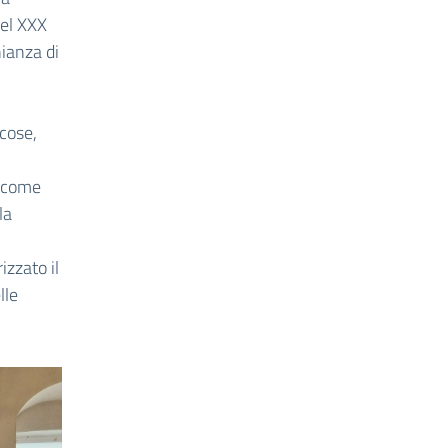
del XXX
nianza di
 cose,
o come
la
izzato il
lle