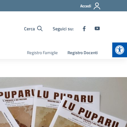
Accedi
Cerca
Seguici su:
Apr
Registro Famiglie
Registro Docenti