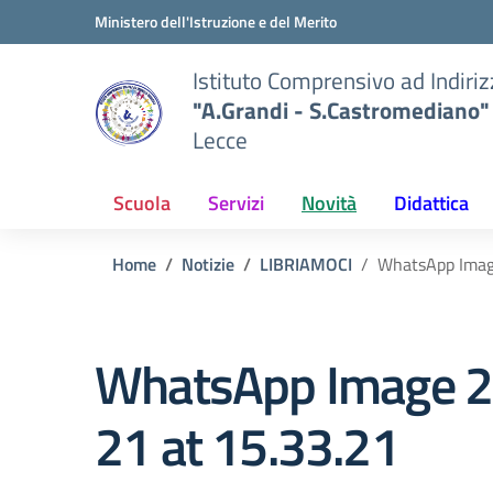
Vai ai contenuti
Vai al menu di navigazione
Vai al footer
Ministero dell'Istruzione e del Merito
Istituto Comprensivo ad Indiri
"A.Grandi - S.Castromediano"
Lecce
Scuola
Servizi
Novità
Didattica
Home
Notizie
LIBRIAMOCI
WhatsApp Imag
WhatsApp Image 
21 at 15.33.21