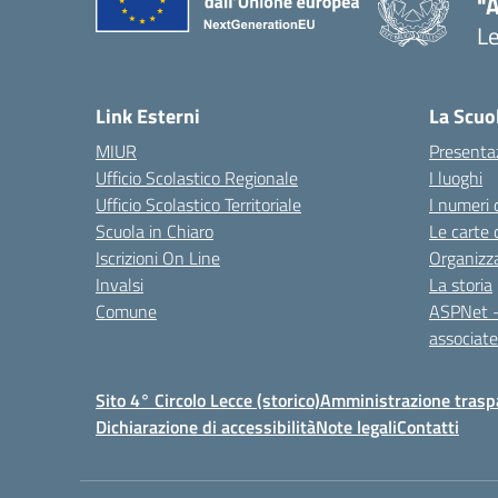
"
L
— 
Link Esterni
La Scuo
MIUR
Presenta
Ufficio Scolastico Regionale
I luoghi
Ufficio Scolastico Territoriale
I numeri 
Scuola in Chiaro
Le carte 
Iscrizioni On Line
Organizz
Invalsi
La storia
Comune
ASPNet –
associa
Sito 4° Circolo Lecce (storico)
Amministrazione traspa
Dichiarazione di accessibilità
Note legali
Contatti