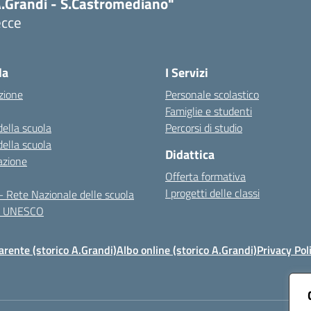
A.Grandi - S.Castromediano"
ecce
Visita la pagina iniziale della scuola
la
I Servizi
zione
Personale scolastico
Famiglie e studenti
della scuola
Percorsi di studio
della scuola
Didattica
azione
Offerta formativa
I progetti delle classi
 Rete Nazionale delle scuola
te UNESCO
rente (storico A.Grandi)
Albo online (storico A.Grandi)
Privacy Pol