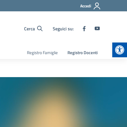
Accedi
Cerca
Seguici su:
Apr
Registro Famiglie
Registro Docenti