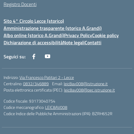
Registro Docenti
Sito 4° Circolo Lecce (storico)
Amministrazione trasparente (storico A.Grandi)
Albo online (storico A.Grandi)
Privacy Policy
Cookie policy
Dichiarazione di accessibilità
Note legali
Contatti
Seguici su:
Indirizzo:
Via Francesco Patitari 2 - Lecce
Centralino:
0832/346889
Email:
leic8av008@istruzione.it
Posta elettronica certificata (PEC):
leic8av008@pec.istruzione.it
Codice fiscale: 93173040754
Codice meccanografico:
LEIC8AV008
Codice Indice delle Pubbliche Amministrazioni (IPA): BZRH652R