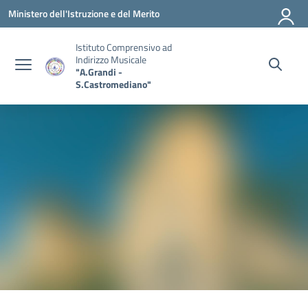
Vai ai contenuti
Vai al menu di navigazione
Vai al footer
Ministero dell'Istruzione e del Merito
Istituto Comprensivo ad
Indirizzo Musicale
"A.Grandi -
S.Castromediano"