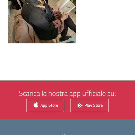
Scarica la nostra app ufficiale su:
App Store
Play Store