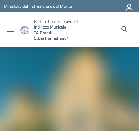
Vai ai contenuti
Vai al menu di navigazione
Vai al footer
Ministero dell'Istruzione e del Merito
Istituto Comprensivo ad
Indirizzo Musicale
"A.Grandi -
S.Castromediano"