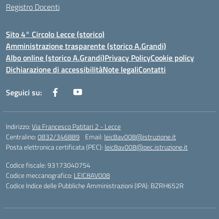
Registro Docenti
Sito 4° Circolo Lecce (storico)
Amministrazione trasparente (storico A.Grandi)
Albo online (storico A.Grandi)
Privacy Policy
Cookie policy
Dichiarazione di accessibilità
Note legali
Contatti
Seguici su:
Indirizzo:
Via Francesco Patitari 2 - Lecce
Centralino:
0832/346889
Email:
leic8av008@istruzione.it
Posta elettronica certificata (PEC):
leic8av008@pec.istruzione.it
Codice fiscale: 93173040754
Codice meccanografico:
LEIC8AV008
Codice Indice delle Pubbliche Amministrazioni (IPA): BZRH652R