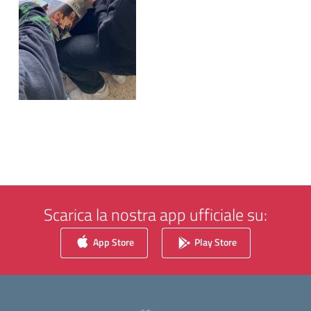
Scarica la nostra app ufficiale su:
App Store
Play Store