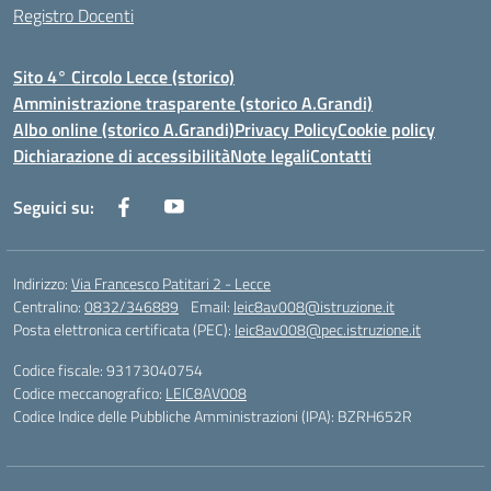
Registro Docenti
Sito 4° Circolo Lecce (storico)
Amministrazione trasparente (storico A.Grandi)
Albo online (storico A.Grandi)
Privacy Policy
Cookie policy
Dichiarazione di accessibilità
Note legali
Contatti
Seguici su:
Indirizzo:
Via Francesco Patitari 2 - Lecce
Centralino:
0832/346889
Email:
leic8av008@istruzione.it
Posta elettronica certificata (PEC):
leic8av008@pec.istruzione.it
Codice fiscale: 93173040754
Codice meccanografico:
LEIC8AV008
Codice Indice delle Pubbliche Amministrazioni (IPA): BZRH652R