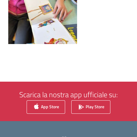
Scarica la nostra app ufficiale su:
App Store
Play Store