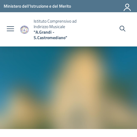
Vai ai contenuti
Vai al menu di navigazione
Vai al footer
Ministero dell'Istruzione e del Merito
Istituto Comprensivo ad
Indirizzo Musicale
"A.Grandi -
S.Castromediano"