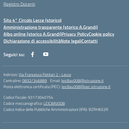
Registro Docenti
Sito 4° Circolo Lecce (storico)
Amministrazione trasparente (storico A.Grandi)
Albo online (storico A.Grandi)
Privacy Policy
Cookie policy
Dichiarazione di accessibilità
Note legali
Contatti
Seguici su:
Indirizzo:
Via Francesco Patitari 2 - Lecce
Centralino:
0832/346889
Email:
leic8av008@istruzione.it
Posta elettronica certificata (PEC):
leic8av008@pec.istruzione.it
Codice fiscale: 93173040754
Codice meccanografico:
LEIC8AV008
Codice Indice delle Pubbliche Amministrazioni (IPA): BZRH652R