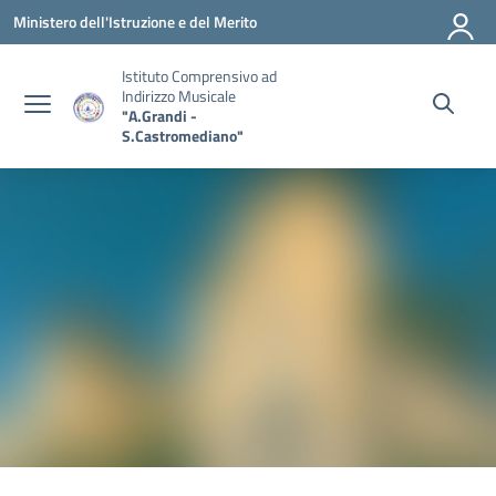
Vai ai contenuti
Vai al menu di navigazione
Vai al footer
Ministero dell'Istruzione e del Merito
Istituto Comprensivo ad
Indirizzo Musicale
"A.Grandi -
S.Castromediano"