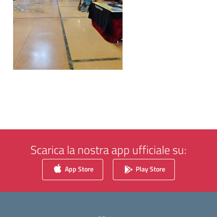
Scarica la nostra app ufficiale su:
App Store
Play Store