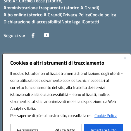
Sito 4° Circolo Lecce (storico)
Amministrazione trasparente (storico A.Grandi)
Albo online (storico A.Grandi)
Privacy Policy
Cookie policy
Dichiarazione di accessibilità
Note legali
Contatti
Seguici su:
Indirizzo:
Via Francesco Patitari 2 - Lecce
Centralino:
0832/346889
Email:
leic8av008@istruzione.it
Cookies e altri strumenti di tracciamento
Posta elettronica certificata (PEC):
leic8av008@pec.istruzione.it
Il nostro Istituto non utilizza strumenti di profilazione degli utenti -
Codice fiscale: 93173040754
sono utilizzati esclusivamente cookies tecnici necessari al
Codice meccanografico:
LEIC8AV008
corretto funzionamento del sito, alla fruibilità dei servizi
Codice Indice delle Pubbliche Amministrazioni (IPA): BZRH652R
istituzionali e alla sua accessibilità – sono utilizzati, inoltre,
strumenti statistici anonimizzati messi a disposizione da Web
Analytics Italia.
Hosting & Powered by 3D Solution S.r.l.
Per saperne di più sul nostro sito, consulta la ns.
Cookie Policy.
Concept & Design by Designers Italia
Personalizza
Rifiuta tutto
Accettare tutto