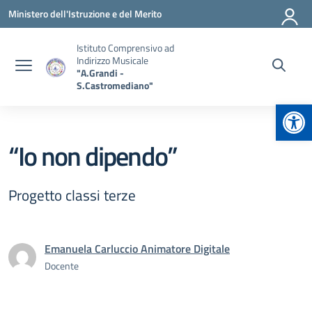
Vai ai contenuti
Vai al menu di navigazione
Vai al footer
Ministero dell'Istruzione e del Merito
Istituto Comprensivo ad
Indirizzo Musicale
"A.Grandi -
S.Castromediano"
Apr
“Io non dipendo”
Progetto classi terze
Emanuela Carluccio Animatore Digitale
Docente