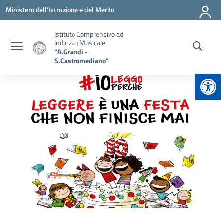
Vai ai contenuti
Vai al menu di navigazione
Vai al footer
Ministero dell'Istruzione e del Merito
Istituto Comprensivo ad
Indirizzo Musicale
"A.Grandi -
S.Castromediano"
Apr