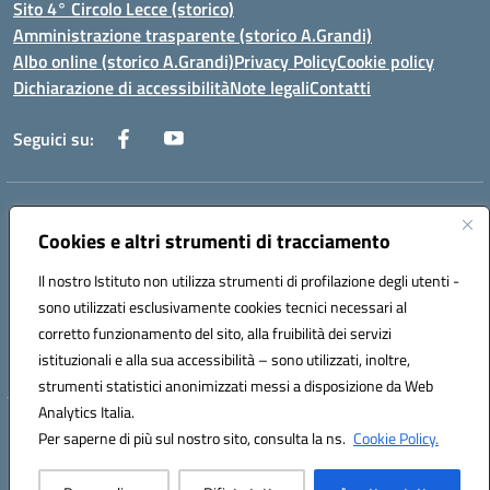
Sito 4° Circolo Lecce (storico)
Amministrazione trasparente (storico A.Grandi)
Albo online (storico A.Grandi)
Privacy Policy
Cookie policy
Dichiarazione di accessibilità
Note legali
Contatti
Seguici su:
Indirizzo:
Via Francesco Patitari 2 - Lecce
Cookies e altri strumenti di tracciamento
Centralino:
0832/346889
Email:
leic8av008@istruzione.it
Posta elettronica certificata (PEC):
leic8av008@pec.istruzione.it
Il nostro Istituto non utilizza strumenti di profilazione degli utenti -
Codice fiscale: 93173040754
sono utilizzati esclusivamente cookies tecnici necessari al
Codice meccanografico:
LEIC8AV008
corretto funzionamento del sito, alla fruibilità dei servizi
Codice Indice delle Pubbliche Amministrazioni (IPA): BZRH652R
istituzionali e alla sua accessibilità – sono utilizzati, inoltre,
strumenti statistici anonimizzati messi a disposizione da Web
Analytics Italia.
Hosting & Powered by 3D Solution S.r.l.
Per saperne di più sul nostro sito, consulta la ns.
Cookie Policy.
Concept & Design by Designers Italia