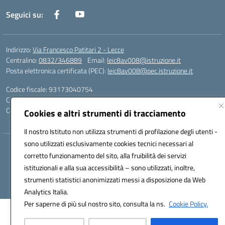
Seguici su:
Indirizzo:
Via Francesco Patitari 2 - Lecce
Centralino:
0832/346889
Email:
leic8av008@istruzione.it
Posta elettronica certificata (PEC):
leic8av008@pec.istruzione.it
Codice fiscale: 93173040754
Codice meccanografico:
LEIC8AV008
Codice Indice delle Pubbliche Amministrazioni (IPA): BZRH652R
Cookies e altri strumenti di tracciamento
Il nostro Istituto non utilizza strumenti di profilazione degli utenti -
sono utilizzati esclusivamente cookies tecnici necessari al
Hosting & Powered by 3D Solution S.r.l.
corretto funzionamento del sito, alla fruibilità dei servizi
Concept & Design by Designers Italia
istituzionali e alla sua accessibilità – sono utilizzati, inoltre,
strumenti statistici anonimizzati messi a disposizione da Web
Analytics Italia.
Per saperne di più sul nostro sito, consulta la ns.
Cookie Policy.