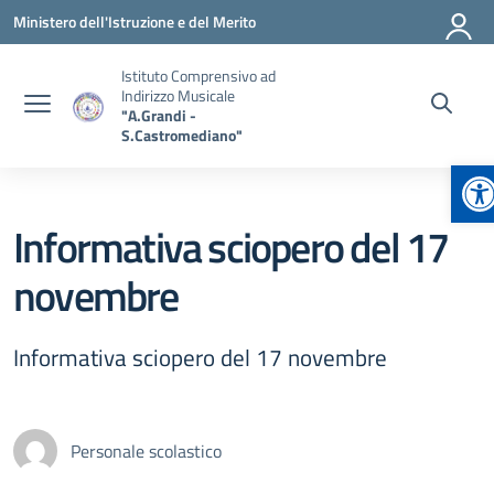
Vai ai contenuti
Vai al menu di navigazione
Vai al footer
Ministero dell'Istruzione e del Merito
Istituto Comprensivo ad
Indirizzo Musicale
"A.Grandi -
S.Castromediano"
Ap
Informativa sciopero del 17
novembre
Informativa sciopero del 17 novembre
Personale scolastico