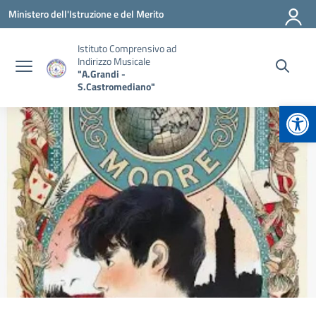
Vai ai contenuti
Vai al menu di navigazione
Vai al footer
Ministero dell'Istruzione e del Merito
Istituto Comprensivo ad
Indirizzo Musicale
"A.Grandi -
S.Castromediano"
Apr