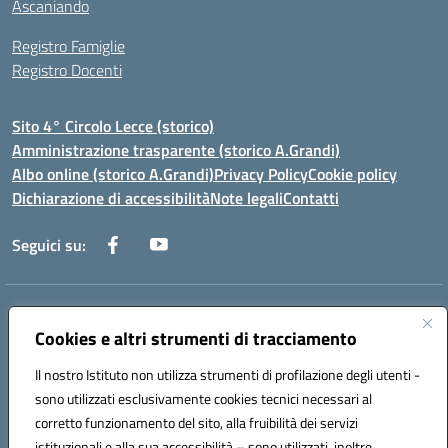
Ascaniando
Registro Famiglie
Registro Docenti
Sito 4° Circolo Lecce (storico)
Amministrazione trasparente (storico A.Grandi)
Albo online (storico A.Grandi)
Privacy Policy
Cookie policy
Dichiarazione di accessibilità
Note legali
Contatti
Seguici su:
Indirizzo:
Via Francesco Patitari 2 - Lecce
Centralino:
0832/346889
Email:
leic8av008@istruzione.it
Cookies e altri strumenti di tracciamento
Posta elettronica certificata (PEC):
leic8av008@pec.istruzione.it
Il nostro Istituto non utilizza strumenti di profilazione degli utenti -
Codice fiscale: 93173040754
sono utilizzati esclusivamente cookies tecnici necessari al
Codice meccanografico:
LEIC8AV008
corretto funzionamento del sito, alla fruibilità dei servizi
Codice Indice delle Pubbliche Amministrazioni (IPA): BZRH652R
istituzionali e alla sua accessibilità – sono utilizzati, inoltre,