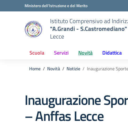
Vai ai contenuti
Vai al menu di navigazione
Vai al footer
Ministero dell'Istruzione e del Merito
Istituto Comprensivo ad Indiri
"A.Grandi - S.Castromediano"
Lecce
Scuola
Servizi
Novità
Didattica
Home
Novità
Notizie
Inaugurazione Sporte
Inaugurazione Spor
– Anffas Lecce