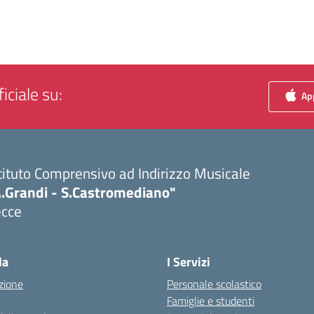
iciale su:
App
tituto Comprensivo ad Indirizzo Musicale
A.Grandi - S.Castromediano"
ecce
Visita la pagina iniziale della scuola
la
I Servizi
zione
Personale scolastico
Famiglie e studenti