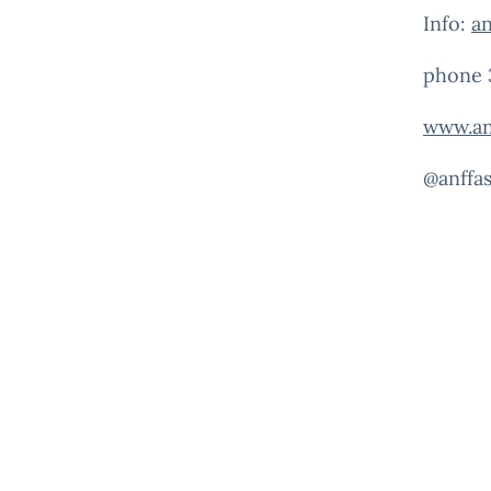
Info:
an
phone 
www.anf
@anffa