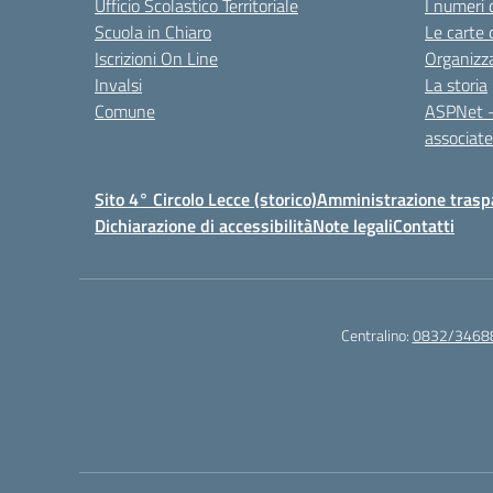
Ufficio Scolastico Territoriale
I numeri 
Scuola in Chiaro
Le carte 
Iscrizioni On Line
Organizz
Invalsi
La storia
Comune
ASPNet –
associa
Sito 4° Circolo Lecce (storico)
Amministrazione traspa
Dichiarazione di accessibilità
Note legali
Contatti
Centralino:
0832/3468