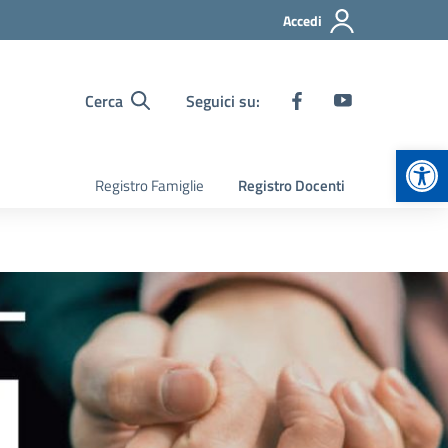
Accedi
Cerca
Seguici su:
Apr
Registro Famiglie
Registro Docenti