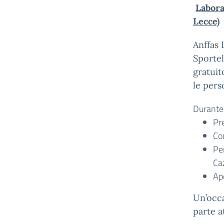
Labora
Lecce)
Anffas 
Sportel
gratuit
le pers
Durante 
Pre
Con
Pe
Ca
Ape
Un’occa
parte a