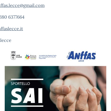
ffas.lecce@gmail.com
380 6377664
faslecce.it
slecce