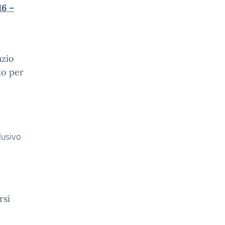
16 –
azio
to per
lusivo
rsi