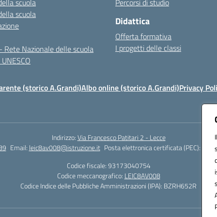
della scuola
Percorsi di studio
della scuola
Didattica
azione
Offerta formativa
I progetti delle classi
 Rete Nazionale delle scuola
te UNESCO
rente (storico A.Grandi)
Albo online (storico A.Grandi)
Privacy Pol
Indirizzo:
Via Francesco Patitari 2 - Lecce
89
Email:
leic8av008@istruzione.it
Posta elettronica certificata (PEC):
leic8
Codice fiscale: 93173040754
Codice meccanografico:
LEIC8AV008
Codice Indice delle Pubbliche Amministrazioni (IPA): BZRH652R