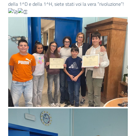
della 1^D e della 1^H, siete stati voi la vera “rivoluzione”!