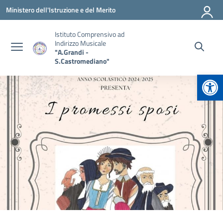
Vai ai contenuti
Vai al menu di navigazione
Vai al footer
Ministero dell'Istruzione e del Merito
Istituto Comprensivo ad
Indirizzo Musicale
"A.Grandi -
S.Castromediano"
Apr