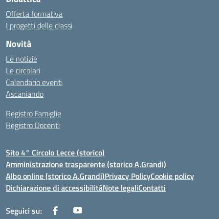
Offerta formativa
I progetti delle classi
Novità
Le notizie
Le circolari
Calendario eventi
Ascaniando
Registro Famiglie
Registro Docenti
Sito 4° Circolo Lecce (storico)
Amministrazione trasparente (storico A.Grandi)
Albo online (storico A.Grandi)
Privacy Policy
Cookie policy
Dichiarazione di accessibilità
Note legali
Contatti
Seguici su: