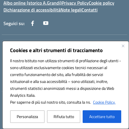
Albo online (storico A.Grandi)
Privacy Policy
Cookie policy
Dichiarazione di accessibilità
Note legali
Contatti
Seguici su:
Indirizzo:
Via Francesco Patitari 2 - Lecce
Centralino:
0832/346889
Email:
leic8av008@istruzione.it
Cookies e altri strumenti di tracciamento
Posta elettronica certificata (PEC):
leic8av008@pec.istruzione.it
Il nostro Istituto non utilizza strumenti di profilazione degli utenti -
Codice fiscale: 93173040754
sono utilizzati esclusivamente cookies tecnici necessari al
Codice meccanografico:
LEIC8AV008
corretto funzionamento del sito, alla fruibilità dei servizi
Codice Indice delle Pubbliche Amministrazioni (IPA): BZRH652R
istituzionali e alla sua accessibilità – sono utilizzati, inoltre,
strumenti statistici anonimizzati messi a disposizione da Web
Analytics Italia.
Hosting & Powered by 3D Solution S.r.l.
Per saperne di più sul nostro sito, consulta la ns.
Cookie Policy.
Concept & Design by Designers Italia
Personalizza
Rifiuta tutto
Accettare tutto