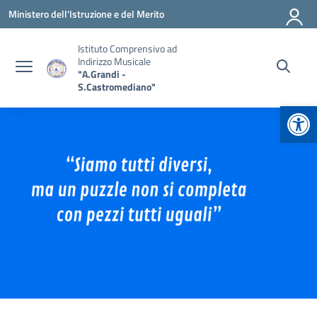
Vai ai contenuti
Vai al menu di navigazione
Vai al footer
Ministero dell'Istruzione e del Merito
Istituto Comprensivo ad
Indirizzo Musicale
"A.Grandi -
S.Castromediano"
Apr