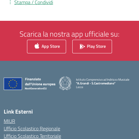
Stampa / Condividi
Scarica la nostra app ufficiale su:
App Store
Play Store
Istituto Comprensivo ad Indirizzo Musicale
"A.Grandi - S.Castromediano"
Lecce
— Visita la pagina iniziale della scuola
Link Esterni
MIUR
Ufficio Scolastico Regionale
Ufficio Scolastico Territoriale