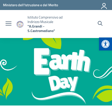
Vai ai contenuti
Vai al menu di navigazione
Vai al footer
Ministero dell'Istruzione e del Merito
Istituto Comprensivo ad
Indirizzo Musicale
"A.Grandi -
S.Castromediano"
Apr