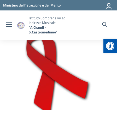
Vai ai contenuti
Vai al menu di navigazione
Vai al footer
Ministero dell'Istruzione e del Merito
Istituto Comprensivo ad
Indirizzo Musicale
"A.Grandi -
S.Castromediano"
Apr