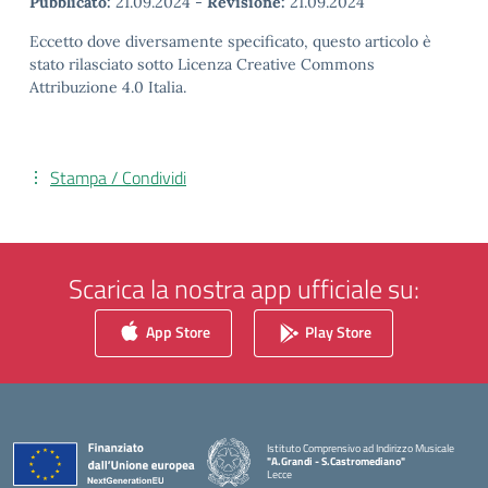
Pubblicato:
21.09.2024
-
Revisione:
21.09.2024
Eccetto dove diversamente specificato, questo articolo è
stato rilasciato sotto Licenza Creative Commons
Attribuzione 4.0 Italia.
Stampa / Condividi
Scarica la nostra app ufficiale su:
App Store
Play Store
Istituto Comprensivo ad Indirizzo Musicale
"A.Grandi - S.Castromediano"
Lecce
— Visita la pagina iniziale della scuola