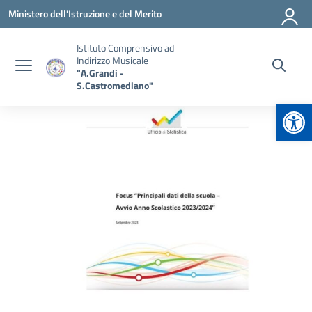
Vai ai contenuti
Vai al menu di navigazione
Vai al footer
Ministero dell'Istruzione e del Merito
Istituto Comprensivo ad
Indirizzo Musicale
"A.Grandi -
S.Castromediano"
Apr