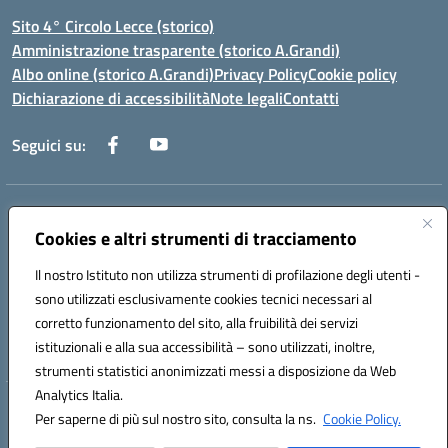
Sito 4° Circolo Lecce (storico)
Amministrazione trasparente (storico A.Grandi)
Albo online (storico A.Grandi)
Privacy Policy
Cookie policy
Dichiarazione di accessibilità
Note legali
Contatti
Seguici su:
Indirizzo:
Via Francesco Patitari 2 - Lecce
Centralino:
0832/346889
Email:
leic8av008@istruzione.it
Cookies e altri strumenti di tracciamento
Posta elettronica certificata (PEC):
leic8av008@pec.istruzione.it
Il nostro Istituto non utilizza strumenti di profilazione degli utenti -
Codice fiscale: 93173040754
sono utilizzati esclusivamente cookies tecnici necessari al
Codice meccanografico:
LEIC8AV008
corretto funzionamento del sito, alla fruibilità dei servizi
Codice Indice delle Pubbliche Amministrazioni (IPA): BZRH652R
istituzionali e alla sua accessibilità – sono utilizzati, inoltre,
strumenti statistici anonimizzati messi a disposizione da Web
Analytics Italia.
Hosting & Powered by 3D Solution S.r.l.
Per saperne di più sul nostro sito, consulta la ns.
Cookie Policy.
Concept & Design by Designers Italia