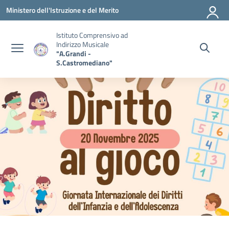
Vai ai contenuti
Vai al menu di navigazione
Vai al footer
Ministero dell'Istruzione e del Merito
Istituto Comprensivo ad
Indirizzo Musicale
"A.Grandi -
S.Castromediano"