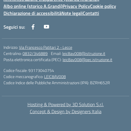
Albo online (storico A.Grandi)
Privacy Policy
Cookie policy
Dichiarazione di accessibilità
Note legali
Contatti
Seguici su:
Indirizzo:
Via Francesco Patitari 2 - Lecce
Centralino:
0832/346889
Email:
leic8av008@istruzione.it
Posta elettronica certificata (PEC):
leic8av008@pec.istruzione.it
Codice fiscale: 93173040754
Codice meccanografico:
LEIC8AV008
Codice Indice delle Pubbliche Amministrazioni (IPA): BZRH652R
Hosting & Powered by 3D Solution S.r.l.
Concept & Design by Designers Italia