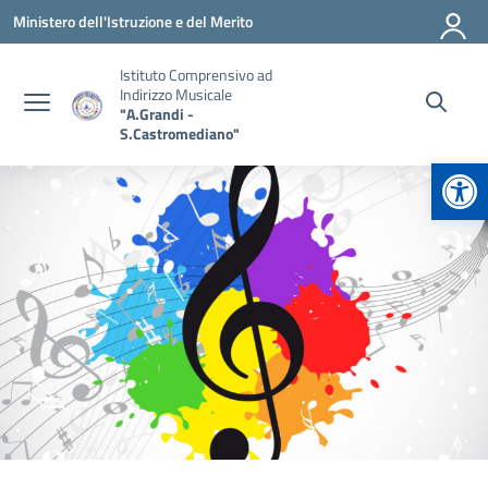
Vai ai contenuti
Vai al menu di navigazione
Vai al footer
Ministero dell'Istruzione e del Merito
Istituto Comprensivo ad
Indirizzo Musicale
"A.Grandi -
S.Castromediano"
Apr