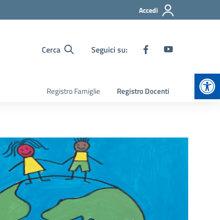
Accedi
Cerca
Seguici su:
Apr
Registro Famiglie
Registro Docenti