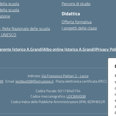
della scuola
Percorsi di studio
della scuola
Didattica
azione
Offerta formativa
I progetti delle classi
 Rete Nazionale delle scuola
te UNESCO
rente (storico A.Grandi)
Albo online (storico A.Grandi)
Privacy Pol
Indirizzo:
Via Francesco Patitari 2 - Lecce
89
Email:
leic8av008@istruzione.it
Posta elettronica certificata (PEC):
leic8
Codice fiscale: 93173040754
Codice meccanografico:
LEIC8AV008
Codice Indice delle Pubbliche Amministrazioni (IPA): BZRH652R