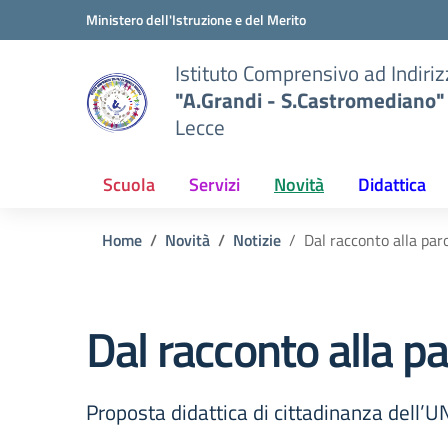
Vai ai contenuti
Vai al menu di navigazione
Vai al footer
Ministero dell'Istruzione e del Merito
Istituto Comprensivo ad Indiri
"A.Grandi - S.Castromediano"
Lecce
Scuola
Servizi
Novità
Didattica
Home
Novità
Notizie
Dal racconto alla par
Dal racconto alla pa
Proposta didattica di cittadinanza dell’U