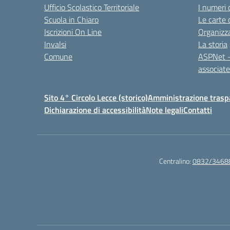
Ufficio Scolastico Territoriale
I numeri 
Scuola in Chiaro
Le carte 
Iscrizioni On Line
Organizz
Invalsi
La storia
Comune
ASPNet –
associa
Sito 4° Circolo Lecce (storico)
Amministrazione traspa
Dichiarazione di accessibilità
Note legali
Contatti
Centralino:
0832/3468