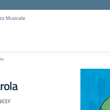
zzo Musicale
ola
rola
NICEF