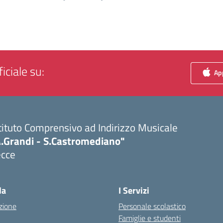
iciale su:
App
tituto Comprensivo ad Indirizzo Musicale
A.Grandi - S.Castromediano"
ecce
Visita la pagina iniziale della scuola
la
I Servizi
zione
Personale scolastico
Famiglie e studenti