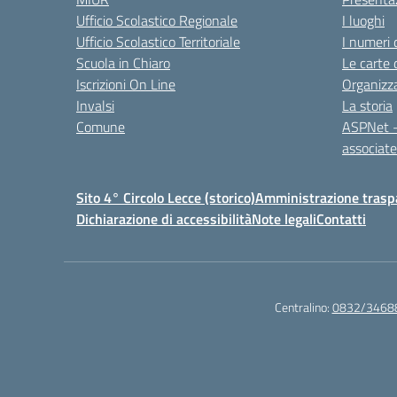
Ufficio Scolastico Regionale
I luoghi
Ufficio Scolastico Territoriale
I numeri 
Scuola in Chiaro
Le carte 
Iscrizioni On Line
Organizz
Invalsi
La storia
Comune
ASPNet –
associa
Sito 4° Circolo Lecce (storico)
Amministrazione traspa
Dichiarazione di accessibilità
Note legali
Contatti
Centralino:
0832/3468