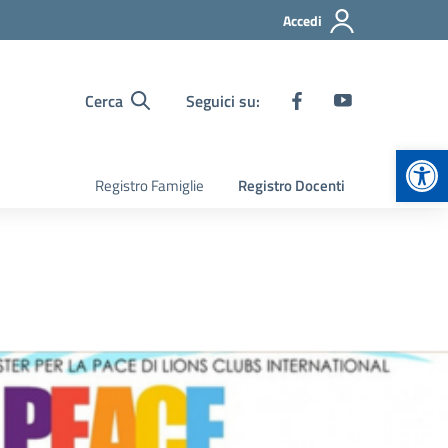
Accedi
Cerca
Seguici su:
Apr
Registro Famiglie
Registro Docenti