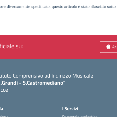
ove diversamente specificato, questo articolo è stato rilasciato sott
iciale su:
App
tituto Comprensivo ad Indirizzo Musicale
A.Grandi - S.Castromediano"
ecce
Visita la pagina iniziale della scuola
la
I Servizi
zione
Personale scolastico