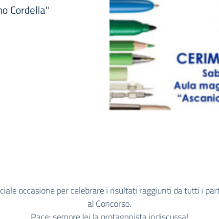
o Cordella"
iale occasione per celebrare i risultati raggiunti da tutti i par
al Concorso.
Pace: sempre lei la protagonista indiscussa!