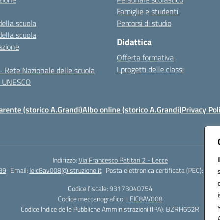
Famiglie e studenti
della scuola
Percorsi di studio
della scuola
Didattica
azione
Offerta formativa
I progetti delle classi
 Rete Nazionale delle scuola
te UNESCO
rente (storico A.Grandi)
Albo online (storico A.Grandi)
Privacy Pol
Indirizzo:
Via Francesco Patitari 2 - Lecce
89
Email:
leic8av008@istruzione.it
Posta elettronica certificata (PEC):
leic8
Codice fiscale: 93173040754
Codice meccanografico:
LEIC8AV008
Codice Indice delle Pubbliche Amministrazioni (IPA): BZRH652R