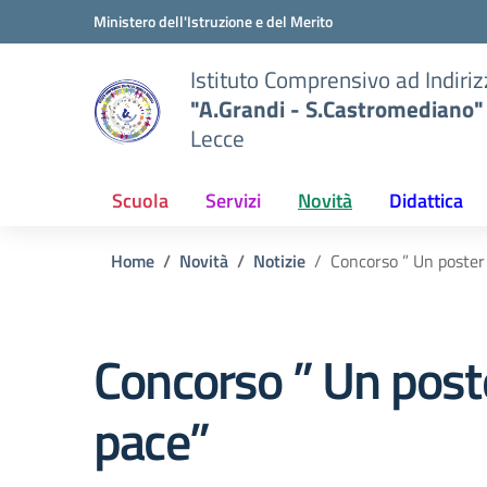
Vai ai contenuti
Vai al menu di navigazione
Vai al footer
Ministero dell'Istruzione e del Merito
Istituto Comprensivo ad Indiri
"A.Grandi - S.Castromediano"
Lecce
Scuola
Servizi
Novità
Didattica
Home
Novità
Notizie
Concorso ” Un poster 
Concorso ” Un poste
pace”