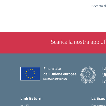
Eccetto d
Scarica la nostra app uff
Is
"
L
— 
Link Esterni
La Scuo
MIUR
Presenta