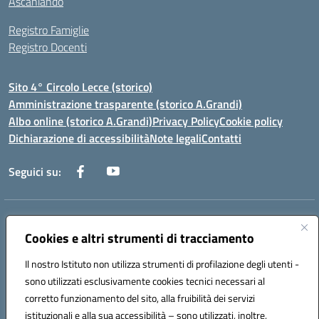
Ascaniando
Registro Famiglie
Registro Docenti
Sito 4° Circolo Lecce (storico)
Amministrazione trasparente (storico A.Grandi)
Albo online (storico A.Grandi)
Privacy Policy
Cookie policy
Dichiarazione di accessibilità
Note legali
Contatti
Seguici su:
Indirizzo:
Via Francesco Patitari 2 - Lecce
Cookies e altri strumenti di tracciamento
Centralino:
0832/346889
Email:
leic8av008@istruzione.it
Posta elettronica certificata (PEC):
leic8av008@pec.istruzione.it
Il nostro Istituto non utilizza strumenti di profilazione degli utenti -
Codice fiscale: 93173040754
sono utilizzati esclusivamente cookies tecnici necessari al
Codice meccanografico:
LEIC8AV008
corretto funzionamento del sito, alla fruibilità dei servizi
Codice Indice delle Pubbliche Amministrazioni (IPA): BZRH652R
istituzionali e alla sua accessibilità – sono utilizzati, inoltre,