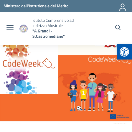
Vai ai contenuti
Vai al menu di navigazione
Vai al footer
Ministero dell'Istruzione e del Merito
Istituto Comprensivo ad
Indirizzo Musicale
"A.Grandi -
S.Castromediano"
Apr