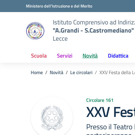
Vai ai contenuti
Vai al menu di navigazione
Vai al footer
Ministero dell'Istruzione e del Merito
Istituto Comprensivo ad Indiri
"A.Grandi - S.Castromediano"
Lecce
Scuola
Servizi
Novità
Didattica
Home
Novità
Le circolari
XXV Festa della L
Circolare 161
XXV Fest
Presso il Teatro 