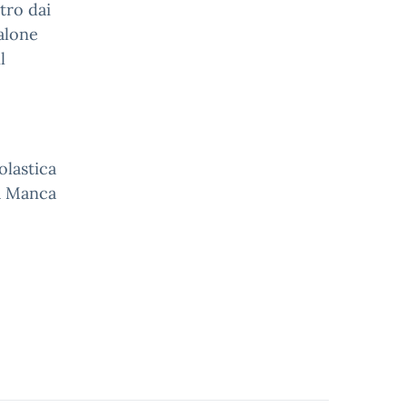
tro dai
talone
l
olastica
a Manca