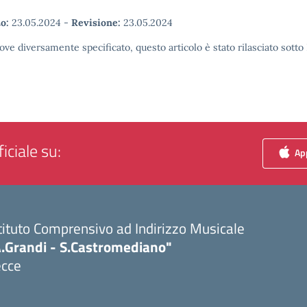
o:
23.05.2024
-
Revisione:
23.05.2024
ove diversamente specificato, questo articolo è stato rilasciato sott
iciale su:
App
tituto Comprensivo ad Indirizzo Musicale
A.Grandi - S.Castromediano"
ecce
Visita la pagina iniziale della scuola