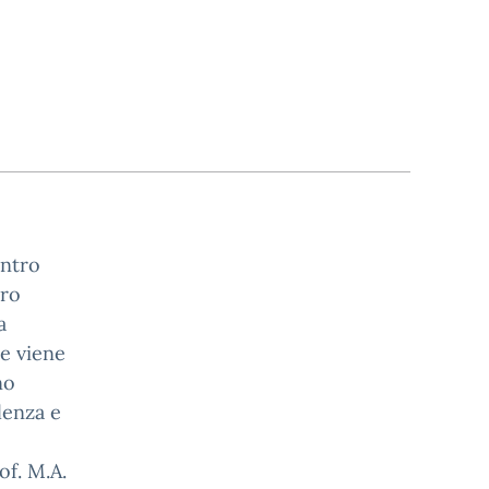
entro
tro
a
 viene
no
lenza e
of. M.A.