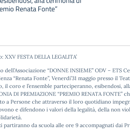
esibendosi, alla cerimonia di
remio Renata Fonte”
o: XXV FESTA DELLA LEGALITA’
ito dell’Associazione “DONNE INSIEME” ODV – ETS C
lenza “Renata Fonte”, Venerdi’31 maggio presso il Tea
lo, il coro e l’ensemble parteciperanno, esibendosi, all
NIA DI PREMIAZIONE “PREMIO RENATA FONTE” che
to a Persone che attraverso il loro quotidiano impeg
ono e difendono i valori della legalità, della non vio
lidarietà.
zi partiranno da scuola alle ore 9 accompagnati dai Pr