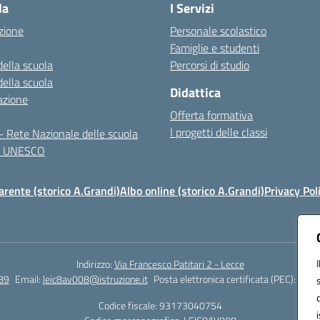
la
I Servizi
zione
Personale scolastico
Famiglie e studenti
della scuola
Percorsi di studio
della scuola
Didattica
azione
Offerta formativa
I progetti delle classi
 Rete Nazionale delle scuola
te UNESCO
rente (storico A.Grandi)
Albo online (storico A.Grandi)
Privacy Pol
Indirizzo:
Via Francesco Patitari 2 - Lecce
89
Email:
leic8av008@istruzione.it
Posta elettronica certificata (PEC):
leic8
Codice fiscale: 93173040754