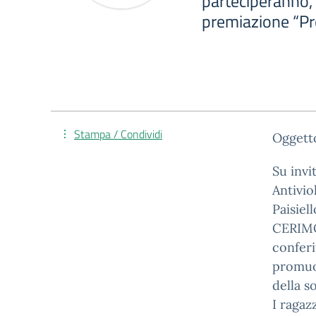
parteciperanno, 
premiazione “P
Stampa / Condividi
Oggett
Su inv
Antivio
Paisiel
CERIMO
conferi
promuov
della so
I ragaz