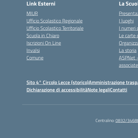
Link Esterni
La Scuo
MIUR
Presenta
Ufficio Scolastico Regionale
I luoghi
Ufficio Scolastico Territoriale
I numeri 
Scuola in Chiaro
Le carte 
Iscrizioni On Line
Organizz
Invalsi
La storia
Comune
ASPNet –
associa
Sito 4° Circolo Lecce (storico)
Amministrazione traspa
Dichiarazione di accessibilità
Note legali
Contatti
Centralino:
0832/3468