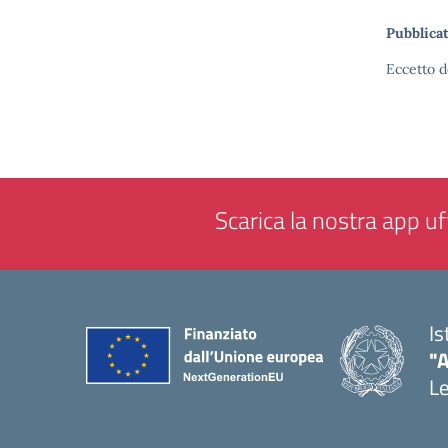
Pubblicat
Eccetto d
Scarica la nostra app uff
Is
"
L
— 