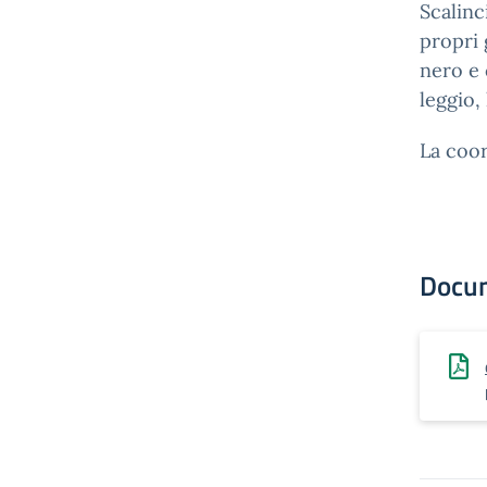
Scalinc
propri 
nero e 
leggio,
La coor
Docu