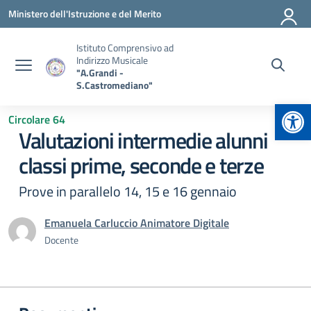
Vai ai contenuti
Vai al menu di navigazione
Vai al footer
Ministero dell'Istruzione e del Merito
Istituto Comprensivo ad
Indirizzo Musicale
"A.Grandi -
S.Castromediano"
Apr
Circolare 64
Valutazioni intermedie alunni
classi prime, seconde e terze
Prove in parallelo 14, 15 e 16 gennaio
Emanuela Carluccio Animatore Digitale
Docente