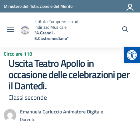
Vai ai contenuti
Vai al menu di navigazione
Vai al footer
Ministero dell'Istruzione e del Merito
Istituto Comprensivo ad
Indirizzo Musicale
"A.Grandi -
S.Castromediano"
Apr
Circolare 118
Uscita Teatro Apollo in
occasione delle celebrazioni per
il Dantedì.
Classi seconde
Emanuela Carluccio Animatore Digitale
Docente