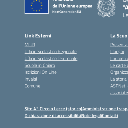
"
L
— 
Link Esterni
La Scuo
MIUR
Presenta
Ufficio Scolastico Regionale
I luoghi
Ufficio Scolastico Territoriale
I numeri 
Scuola in Chiaro
Le carte 
Iscrizioni On Line
Organizz
Invalsi
La storia
Comune
ASPNet –
associa
Sito 4° Circolo Lecce (storico)
Amministrazione traspa
Dichiarazione di accessibilità
Note legali
Contatti