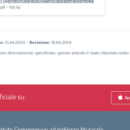
11Aprilecircolareuscitaanticipataperassemblea
pdf - 165 kb
o:
13.04.2024
-
Revisione:
16.04.2024
ove diversamente specificato, questo articolo è stato rilasciato sott
iciale su:
App
tituto Comprensivo ad Indirizzo Musicale