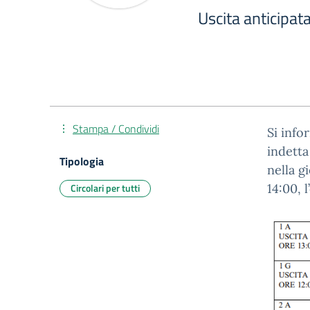
Uscita anticipat
Stampa / Condividi
Si info
indetta
Tipologia
nella g
Circolari per tutti
14:00, 