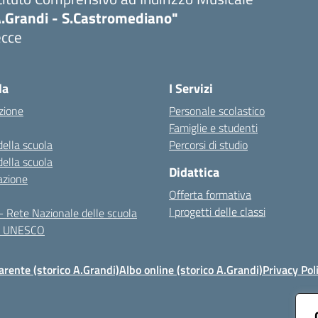
A.Grandi - S.Castromediano"
ecce
Visita la pagina iniziale della scuola
la
I Servizi
zione
Personale scolastico
Famiglie e studenti
della scuola
Percorsi di studio
della scuola
Didattica
azione
Offerta formativa
I progetti delle classi
 Rete Nazionale delle scuola
te UNESCO
rente (storico A.Grandi)
Albo online (storico A.Grandi)
Privacy Pol