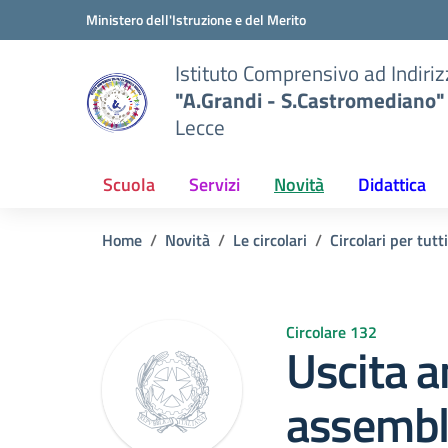
Vai ai contenuti
Vai al menu di navigazione
Vai al footer
Ministero dell'Istruzione e del Merito
Istituto Comprensivo ad Indiri
"A.Grandi - S.Castromediano"
Lecce
Scuola
Servizi
Novità
Didattica
Home
Novità
Le circolari
Circolari per tutti
Circolare 132
Uscita a
assembl