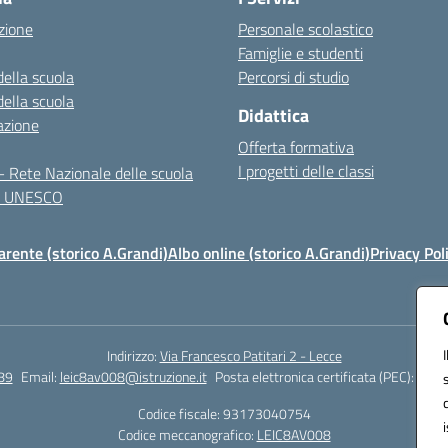
zione
Personale scolastico
Famiglie e studenti
della scuola
Percorsi di studio
della scuola
Didattica
azione
Offerta formativa
I progetti delle classi
 Rete Nazionale delle scuola
te UNESCO
rente (storico A.Grandi)
Albo online (storico A.Grandi)
Privacy Pol
Indirizzo:
Via Francesco Patitari 2 - Lecce
89
Email:
leic8av008@istruzione.it
Posta elettronica certificata (PEC):
leic8
Codice fiscale: 93173040754
Codice meccanografico:
LEIC8AV008