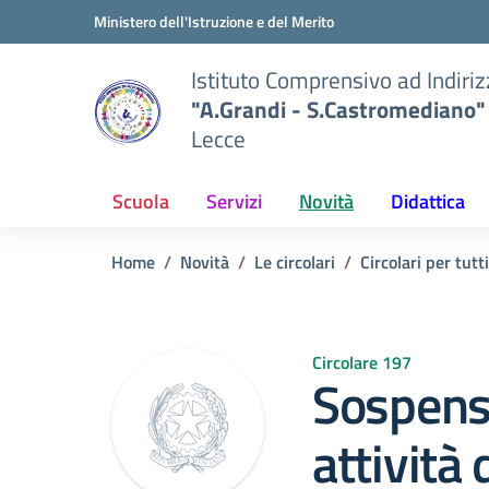
Vai ai contenuti
Vai al menu di navigazione
Vai al footer
Ministero dell'Istruzione e del Merito
Istituto Comprensivo ad Indiri
"A.Grandi - S.Castromediano"
Lecce
Scuola
Servizi
Novità
Didattica
Home
Novità
Le circolari
Circolari per tutti
Circolare 197
Sospens
attività 