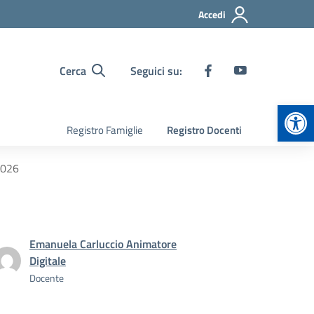
Accedi
Cerca
Seguici su:
Apr
Registro Famiglie
Registro Docenti
 2026
Emanuela Carluccio Animatore
Digitale
Docente