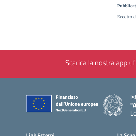
Pubblicat
Eccetto d
Scarica la nostra app uff
Is
"
L
— 
Link Esterni
La Scuo