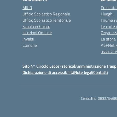
MIUR
Presenta
Ufficio Scolastico Regionale
I luoghi
Ufficio Scolastico Territoriale
I numeri 
Scuola in Chiaro
Le carte 
Iscrizioni On Line
Organizz
Invalsi
La storia
Comune
ASPNet –
associa
Sito 4° Circolo Lecce (storico)
Amministrazione traspa
Dichiarazione di accessibilità
Note legali
Contatti
Centralino:
0832/3468