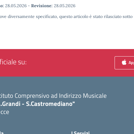
o:
28.05.2026
-
Revisione:
28.05.2026
ove diversamente specificato, questo articolo è stato rilasciato sott
iciale su:
App
tituto Comprensivo ad Indirizzo Musicale
A.Grandi - S.Castromediano"
ecce
Visita la pagina iniziale della scuola
la
I Servizi