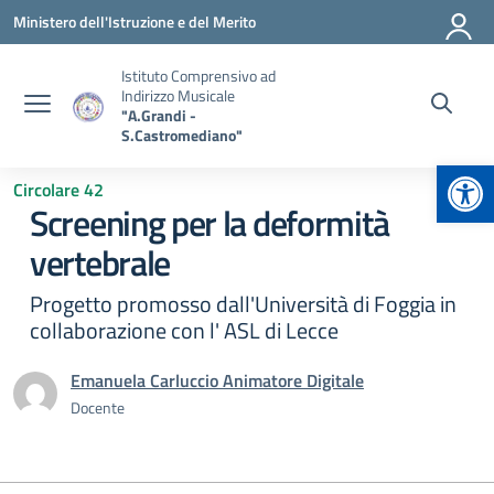
Vai ai contenuti
Vai al menu di navigazione
Vai al footer
Ministero dell'Istruzione e del Merito
Istituto Comprensivo ad
Indirizzo Musicale
"A.Grandi -
S.Castromediano"
Apr
Circolare 42
Screening per la deformità
vertebrale
Progetto promosso dall'Università di Foggia in
collaborazione con l' ASL di Lecce
Emanuela Carluccio Animatore Digitale
Docente