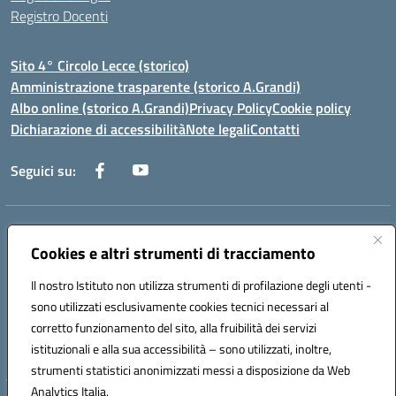
Registro Docenti
Sito 4° Circolo Lecce (storico)
Amministrazione trasparente (storico A.Grandi)
Albo online (storico A.Grandi)
Privacy Policy
Cookie policy
Dichiarazione di accessibilità
Note legali
Contatti
Seguici su:
Indirizzo:
Via Francesco Patitari 2 - Lecce
Centralino:
Cookies e altri strumenti di tracciamento
0832/346889
Email:
leic8av008@istruzione.it
Posta elettronica certificata (PEC):
leic8av008@pec.istruzione.it
Il nostro Istituto non utilizza strumenti di profilazione degli utenti -
Codice fiscale: 93173040754
sono utilizzati esclusivamente cookies tecnici necessari al
Codice meccanografico:
LEIC8AV008
corretto funzionamento del sito, alla fruibilità dei servizi
Codice Indice delle Pubbliche Amministrazioni (IPA): BZRH652R
istituzionali e alla sua accessibilità – sono utilizzati, inoltre,
strumenti statistici anonimizzati messi a disposizione da Web
Analytics Italia.