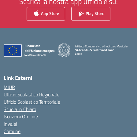
Scarica la nostra app ufficiale su:
App Store
Play Store
Istituto Comprensivo ad Indirizzo Musicale
"A.Grandi - S.Castromediano"
Lecce
— Visita la pagina iniziale della scuola
Link Esterni
MIUR
Ufficio Scolastico Regionale
Ufficio Scolastico Territoriale
Scuola in Chiaro
Iscrizioni On Line
Invalsi
Comune