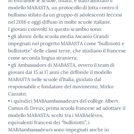
In entrambe le scuole, infatti, è stato adottato il
modello MABASTA, un protocollo di lotta contro il
bullismo stilato da un gruppo di adolescenti leccesi
nel 2016 e oggi diffuso in molte scuole italiane.
I giovani coinvolti in questo scambio sono:
• gli alunni della scuola media Ascanio Grandi
impegnati nel progetto MABASTA come “bulliziotti e
bulliziotte” delle classi terze, che studiano il francese
come seconda lingua straniera;
• gli Ambassadors di MABASTA, ovvero il team di
giovani dai 15 ai 17 anni che diffonde il modello
MABASTA nelle scuole d’Italia, guidato dal
responsabile e fondatore del movimento, Mirko
Cazzato;
• i quindici MABAambassadeurs del collège Albert
Camus di Dreux, prima scuola francese ad adottare il
modello MABASTA: scelti tra i MABAélèves,
equivalenti francesi dei “bulliziotti”, i
MABAambassadeurs sono impegnati anche in