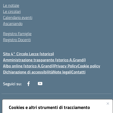
Le notizie
Le circolari
Calendario eventi
Ascaniando
Registro Famiglie
Registro Docenti
Sito 4° Circolo Lecce (storico)
Amministrazione trasparente (storico A.Grandi)
Albo online (storico A.Grandi)
Privacy Policy
Cookie policy
Dichiarazione di accessibilità
Note legali
Contatti
Seguici su:
Indirizzo:
Via Francesco Patitari 2 - Lecce
Centralino:
Cookies e altri strumenti di tracciamento
0832/346889
Email:
leic8av008@istruzione.it
Posta elettronica certificata (PEC):
leic8av008@pec.istruzione.it