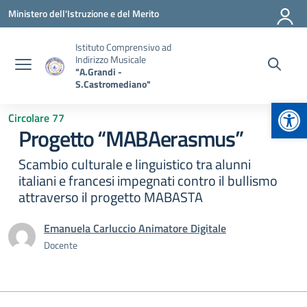
Vai ai contenuti
Vai al menu di navigazione
Vai al footer
Ministero dell'Istruzione e del Merito
Istituto Comprensivo ad
Indirizzo Musicale
"A.Grandi -
S.Castromediano"
Apr
Circolare 77
Progetto “MABAerasmus”
Scambio culturale e linguistico tra alunni
italiani e francesi impegnati contro il bullismo
attraverso il progetto MABASTA
Emanuela Carluccio Animatore Digitale
Docente