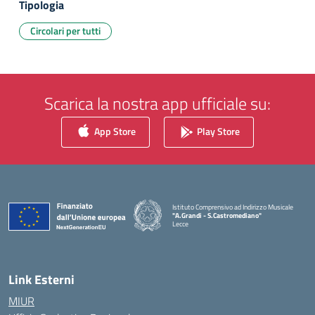
Tipologia
Circolari per tutti
Scarica la nostra app ufficiale su:
App Store
Play Store
Istituto Comprensivo ad Indirizzo Musicale
"A.Grandi - S.Castromediano"
Lecce
— Visita la pagina iniziale della scuola
Link Esterni
MIUR