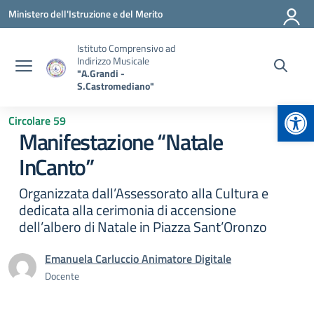
Vai ai contenuti
Vai al menu di navigazione
Vai al footer
Ministero dell'Istruzione e del Merito
Istituto Comprensivo ad
Indirizzo Musicale
"A.Grandi -
S.Castromediano"
Apr
Circolare 59
Manifestazione “Natale
InCanto”
Organizzata dall’Assessorato alla Cultura e
dedicata alla cerimonia di accensione
dell’albero di Natale in Piazza Sant’Oronzo
Emanuela Carluccio Animatore Digitale
Docente