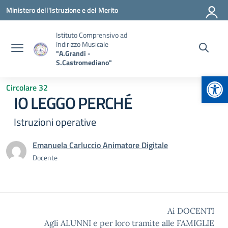
Vai ai contenuti
Vai al menu di navigazione
Vai al footer
Ministero dell'Istruzione e del Merito
Istituto Comprensivo ad
Indirizzo Musicale
"A.Grandi -
S.Castromediano"
Apr
Circolare 32
IO LEGGO PERCHÉ
Istruzioni operative
Emanuela Carluccio Animatore Digitale
Docente
Ai DOCENTI
Agli ALUNNI e per loro tramite alle FAMIGLIE