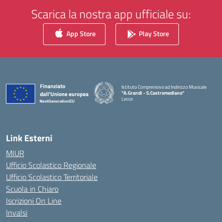
Scarica la nostra app ufficiale su:
App Store
Play Store
Istituto Comprensivo ad Indirizzo Musicale
"A.Grandi - S.Castromediano"
Lecce
— Visita la pagina iniziale della scuola
Link Esterni
MIUR
Ufficio Scolastico Regionale
Ufficio Scolastico Territoriale
Scuola in Chiaro
Iscrizioni On Line
Invalsi