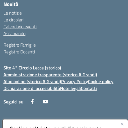
Novità
Le notizie
Le circolari
Calendario eventi
Ascaniando
Registro Famiglie
Registro Docenti
Sito 4° Circolo Lecce (storico)
Amministrazione trasparente (storico A.Grandi)
Albo online (storico A.Grandi)
Privacy Policy
Cookie policy
Dichiarazione di accessibilità
Note legali
Contatti
Seguici su:
Indirizzo:
Via Francesco Patitari 2 - Lecce
Centralino:
0832/346889
Email:
leic8av008@istruzione.it