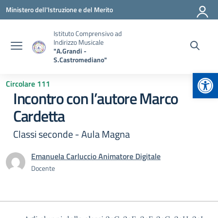
Vai ai contenuti
Vai al menu di navigazione
Vai al footer
Ministero dell'Istruzione e del Merito
Istituto Comprensivo ad
Indirizzo Musicale
"A.Grandi -
S.Castromediano"
Apr
Circolare 111
Incontro con l’autore Marco
Cardetta
Classi seconde - Aula Magna
Emanuela Carluccio Animatore Digitale
Docente