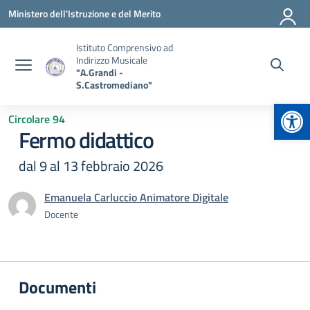
Vai ai contenuti
Vai al menu di navigazione
Vai al footer
Ministero dell'Istruzione e del Merito
Istituto Comprensivo ad
Indirizzo Musicale
"A.Grandi -
S.Castromediano"
Apr
Circolare 94
Fermo didattico
dal 9 al 13 febbraio 2026
Emanuela Carluccio Animatore Digitale
Docente
Documenti