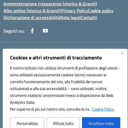
Amministrazione trasparente (storico A.Grandi)
Albo online (storico A.Grandi)
Privacy Policy
Cookie policy
Dichiarazione di accessibilità
Note legali
Contatti
Seguici su:
Indirizzo:
Via Francesco Patitari 2 - Lecce
Cookies e altri strumenti di tracciamento
Centralino:
0832/346889
Email:
leic8av008@istruzione.it
Posta elettronica certificata (PEC):
leic8av008@pec.istruzione.it
Il nostro Istituto non utilizza strumenti di profilazione degli utenti -
Codice fiscale: 93173040754
sono utilizzati esclusivamente cookies tecnici necessari al
Codice meccanografico:
LEIC8AV008
corretto funzionamento del sito, alla fruibilità dei servizi
Codice Indice delle Pubbliche Amministrazioni (IPA): BZRH652R
istituzionali e alla sua accessibilità – sono utilizzati, inoltre,
strumenti statistici anonimizzati messi a disposizione da Web
Analytics Italia.
Hosting & Powered by 3D Solution S.r.l.
Per saperne di più sul nostro sito, consulta la ns.
Cookie Policy.
Concept & Design by Designers Italia
Personalizza
Rifiuta tutto
Accettare tutto