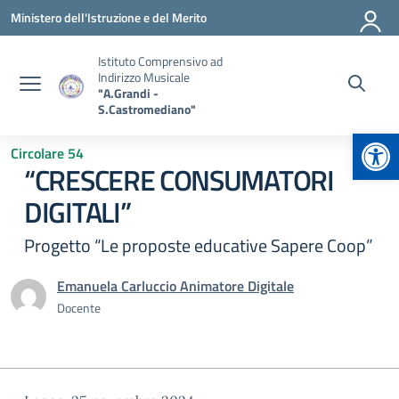
Vai ai contenuti
Vai al menu di navigazione
Vai al footer
Ministero dell'Istruzione e del Merito
Istituto Comprensivo ad
Indirizzo Musicale
"A.Grandi -
S.Castromediano"
Apr
Circolare 54
“CRESCERE CONSUMATORI
DIGITALI”
Progetto “Le proposte educative Sapere Coop”
Emanuela Carluccio Animatore Digitale
Docente