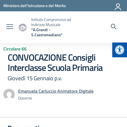
Vai ai contenuti
Vai al menu di navigazione
Vai al footer
Ministero dell'Istruzione e del Merito
Istituto Comprensivo ad
Indirizzo Musicale
"A.Grandi -
S.Castromediano"
Apr
Circolare 66
CONVOCAZIONE Consigli
Interclasse Scuola Primaria
Giovedì 15 Gennaio p.v.
Emanuela Carluccio Animatore Digitale
Docente