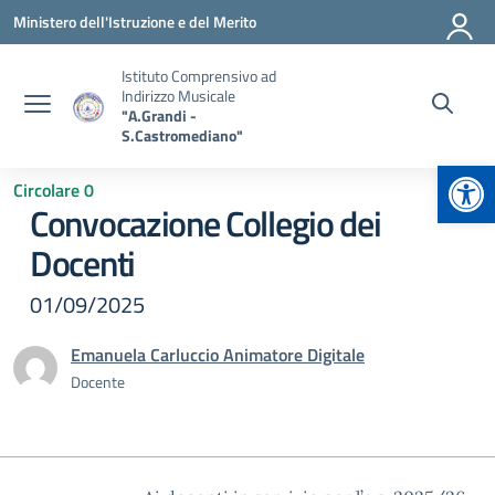
Vai ai contenuti
Vai al menu di navigazione
Vai al footer
Ministero dell'Istruzione e del Merito
Istituto Comprensivo ad
Indirizzo Musicale
"A.Grandi -
S.Castromediano"
Apr
Circolare 0
Convocazione Collegio dei
Docenti
01/09/2025
Emanuela Carluccio Animatore Digitale
Docente