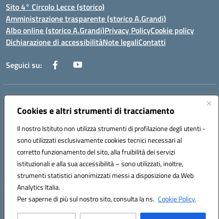
Sito 4° Circolo Lecce (storico)
Amministrazione trasparente (storico A.Grandi)
Albo online (storico A.Grandi)
Privacy Policy
Cookie policy
Dichiarazione di accessibilità
Note legali
Contatti
Seguici su:
Indirizzo:
Via Francesco Patitari 2 - Lecce
Centralino:
Cookies e altri strumenti di tracciamento
0832/346889
Email:
leic8av008@istruzione.it
Posta elettronica certificata (PEC):
leic8av008@pec.istruzione.it
Il nostro Istituto non utilizza strumenti di profilazione degli utenti -
Codice fiscale: 93173040754
sono utilizzati esclusivamente cookies tecnici necessari al
Codice meccanografico:
LEIC8AV008
corretto funzionamento del sito, alla fruibilità dei servizi
Codice Indice delle Pubbliche Amministrazioni (IPA): BZRH652R
istituzionali e alla sua accessibilità – sono utilizzati, inoltre,
strumenti statistici anonimizzati messi a disposizione da Web
Analytics Italia.
Hosting & Powered by 3D Solution S.r.l.
Per saperne di più sul nostro sito, consulta la ns.
Cookie Policy.
Concept & Design by Designers Italia