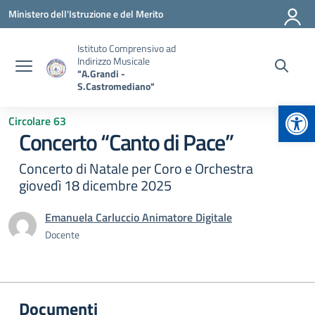
Vai ai contenuti
Vai al menu di navigazione
Vai al footer
Ministero dell'Istruzione e del Merito
Istituto Comprensivo ad
Indirizzo Musicale
"A.Grandi -
S.Castromediano"
Apr
Circolare 63
Concerto “Canto di Pace”
Concerto di Natale per Coro e Orchestra
giovedì 18 dicembre 2025
Emanuela Carluccio Animatore Digitale
Docente
Documenti