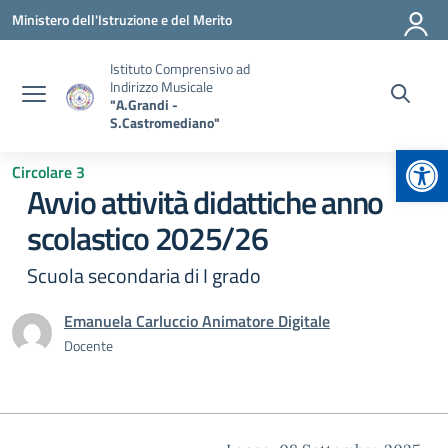
Vai ai contenuti
Vai al menu di navigazione
Vai al footer
Ministero dell'Istruzione e del Merito
Istituto Comprensivo ad
Indirizzo Musicale
"A.Grandi -
S.Castromediano"
Apr
Circolare 3
Avvio attività didattiche anno
scolastico 2025/26
Scuola secondaria di I grado
Emanuela Carluccio Animatore Digitale
Docente