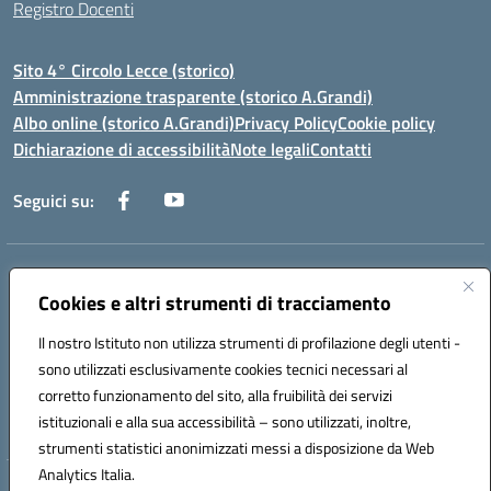
Registro Docenti
Sito 4° Circolo Lecce (storico)
Amministrazione trasparente (storico A.Grandi)
Albo online (storico A.Grandi)
Privacy Policy
Cookie policy
Dichiarazione di accessibilità
Note legali
Contatti
Seguici su:
Indirizzo:
Via Francesco Patitari 2 - Lecce
Centralino:
0832/346889
Email:
leic8av008@istruzione.it
Cookies e altri strumenti di tracciamento
Posta elettronica certificata (PEC):
leic8av008@pec.istruzione.it
Il nostro Istituto non utilizza strumenti di profilazione degli utenti -
Codice fiscale: 93173040754
sono utilizzati esclusivamente cookies tecnici necessari al
Codice meccanografico:
LEIC8AV008
corretto funzionamento del sito, alla fruibilità dei servizi
Codice Indice delle Pubbliche Amministrazioni (IPA): BZRH652R
istituzionali e alla sua accessibilità – sono utilizzati, inoltre,
strumenti statistici anonimizzati messi a disposizione da Web
Analytics Italia.
Hosting & Powered by 3D Solution S.r.l.