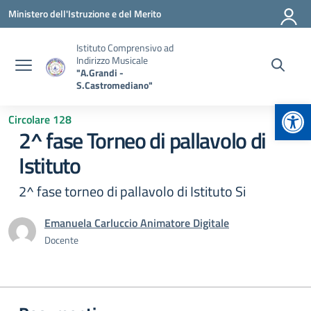
Vai ai contenuti
Vai al menu di navigazione
Vai al footer
Ministero dell'Istruzione e del Merito
Istituto Comprensivo ad
Indirizzo Musicale
"A.Grandi -
S.Castromediano"
Apr
Circolare 128
2^ fase Torneo di pallavolo di
Istituto
2^ fase torneo di pallavolo di Istituto Si
Emanuela Carluccio Animatore Digitale
Docente