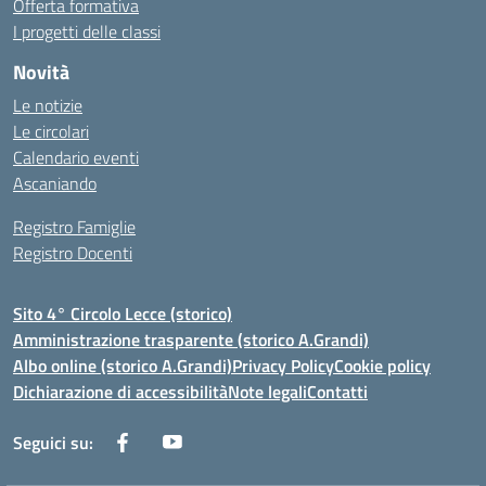
Offerta formativa
I progetti delle classi
Novità
Le notizie
Le circolari
Calendario eventi
Ascaniando
Registro Famiglie
Registro Docenti
Sito 4° Circolo Lecce (storico)
Amministrazione trasparente (storico A.Grandi)
Albo online (storico A.Grandi)
Privacy Policy
Cookie policy
Dichiarazione di accessibilità
Note legali
Contatti
Seguici su: