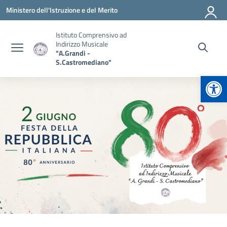
Vai ai contenuti
Vai al menu di navigazione
Vai al footer
Ministero dell'Istruzione e del Merito
Istituto Comprensivo ad
Indirizzo Musicale
"A.Grandi -
S.Castromediano"
Apr