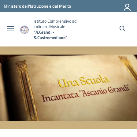
Vai ai contenuti
Vai al menu di navigazione
Vai al footer
Ministero dell'Istruzione e del Merito
Istituto Comprensivo ad
Indirizzo Musicale
"A.Grandi -
S.Castromediano"