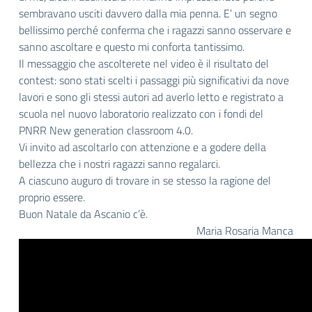
sembravano usciti davvero dalla mia penna. E’ un segno
bellissimo perché conferma che i ragazzi sanno osservare e
sanno ascoltare e questo mi conforta tantissimo.
Il messaggio che ascolterete nel video è il risultato del
contest: sono stati scelti i passaggi più significativi da nove
lavori e sono gli stessi autori ad averlo letto e registrato a
scuola nel nuovo laboratorio realizzato con i fondi del
PNRR New generation classroom 4.0.
Vi invito ad ascoltarlo con attenzione e a godere della
bellezza che i nostri ragazzi sanno regalarci.
A ciascuno auguro di trovare in se stesso la ragione del
proprio essere.
Buon Natale da Ascanio c’è.
Maria Rosaria Manca