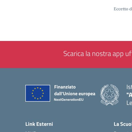
Eccetto d
Scarica la nostra app uff
Is
"
L
— 
Link Esterni
La Scuo