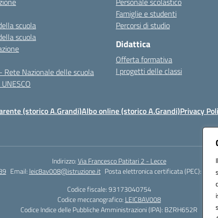
zione
Personale scolastico
Famiglie e studenti
della scuola
Percorsi di studio
della scuola
Didattica
azione
Offerta formativa
I progetti delle classi
 Rete Nazionale delle scuola
te UNESCO
rente (storico A.Grandi)
Albo online (storico A.Grandi)
Privacy Pol
Indirizzo:
Via Francesco Patitari 2 - Lecce
89
Email:
leic8av008@istruzione.it
Posta elettronica certificata (PEC):
leic8
Codice fiscale: 93173040754
Codice meccanografico:
LEIC8AV008
Codice Indice delle Pubbliche Amministrazioni (IPA): BZRH652R