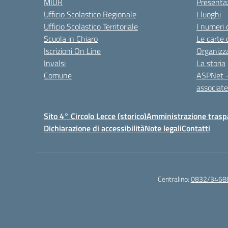
MIUR
Presenta
Ufficio Scolastico Regionale
I luoghi
Ufficio Scolastico Territoriale
I numeri 
Scuola in Chiaro
Le carte 
Iscrizioni On Line
Organizz
Invalsi
La storia
Comune
ASPNet –
associa
Sito 4° Circolo Lecce (storico)
Amministrazione traspa
Dichiarazione di accessibilità
Note legali
Contatti
Centralino:
0832/3468