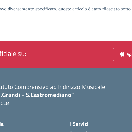
ove diversamente specificato, questo articolo è stato rilasciato sott
iciale su:
App
tituto Comprensivo ad Indirizzo Musicale
A.Grandi - S.Castromediano"
ecce
Visita la pagina iniziale della scuola
la
I Servizi