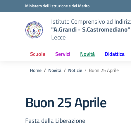
Vai ai contenuti
Vai al menu di navigazione
Vai al footer
Ministero dell'Istruzione e del Merito
Istituto Comprensivo ad Indiri
"A.Grandi - S.Castromediano"
Lecce
Scuola
Servizi
Novità
Didattica
Home
Novità
Notizie
Buon 25 Aprile
Buon 25 Aprile
Festa della Liberazione