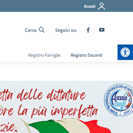
Accedi
Cerca
Seguici su:
Apr
Registro Famiglie
Registro Docenti