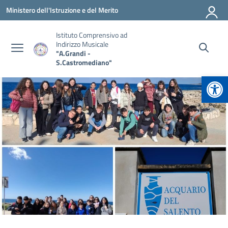
Vai ai contenuti
Vai al menu di navigazione
Vai al footer
Ministero dell'Istruzione e del Merito
Istituto Comprensivo ad
Indirizzo Musicale
"A.Grandi -
S.Castromediano"
Apr