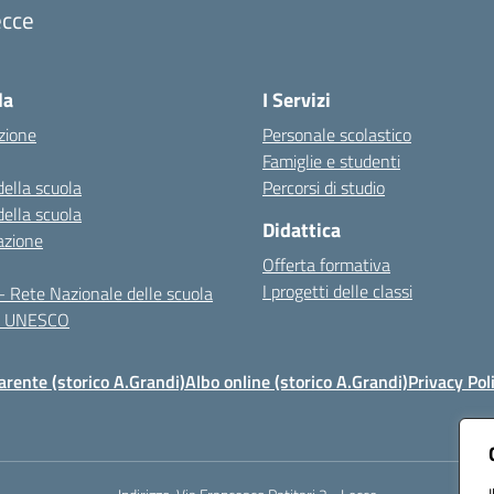
ecce
Visita la pagina iniziale della scuola
la
I Servizi
zione
Personale scolastico
Famiglie e studenti
della scuola
Percorsi di studio
della scuola
Didattica
azione
Offerta formativa
I progetti delle classi
 Rete Nazionale delle scuola
te UNESCO
rente (storico A.Grandi)
Albo online (storico A.Grandi)
Privacy Pol