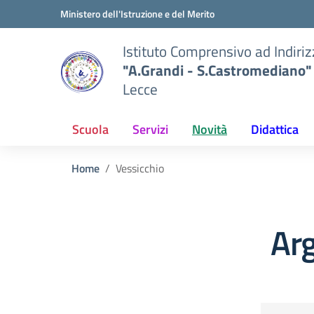
Vai ai contenuti
Vai al menu di navigazione
Vai al footer
Ministero dell'Istruzione e del Merito
Istituto Comprensivo ad Indiri
"A.Grandi - S.Castromediano"
Lecce
Scuola
Servizi
Novità
Didattica
Home
Vessicchio
Ar