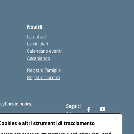
Novità
Le notizie
Le circolari
Calendario eventi
Ascaniando
Registro Famiglie
Registro Docenti
icy
Cookie policy
Seguici
su:
Cookies e altri strumenti di tracciamento
Il nostro Istituto non utilizza strumenti di profilazione degli utenti -