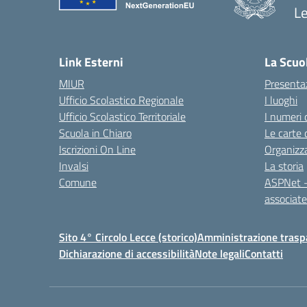
L
— 
Link Esterni
La Scuo
MIUR
Presenta
Ufficio Scolastico Regionale
I luoghi
Ufficio Scolastico Territoriale
I numeri 
Scuola in Chiaro
Le carte 
Iscrizioni On Line
Organizz
Invalsi
La storia
Comune
ASPNet –
associa
Sito 4° Circolo Lecce (storico)
Amministrazione traspa
Dichiarazione di accessibilità
Note legali
Contatti