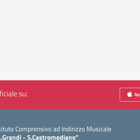
iciale su:
App
tituto Comprensivo ad Indirizzo Musicale
A.Grandi - S.Castromediano"