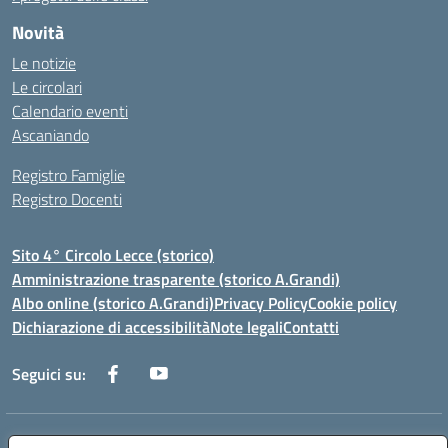
Novità
Le notizie
Le circolari
Calendario eventi
Ascaniando
Registro Famiglie
Registro Docenti
Sito 4° Circolo Lecce (storico)
Amministrazione trasparente (storico A.Grandi)
Albo online (storico A.Grandi)
Privacy Policy
Cookie policy
Dichiarazione di accessibilità
Note legali
Contatti
Seguici su:
Indirizzo:
Via Francesco Patitari 2 - Lecce