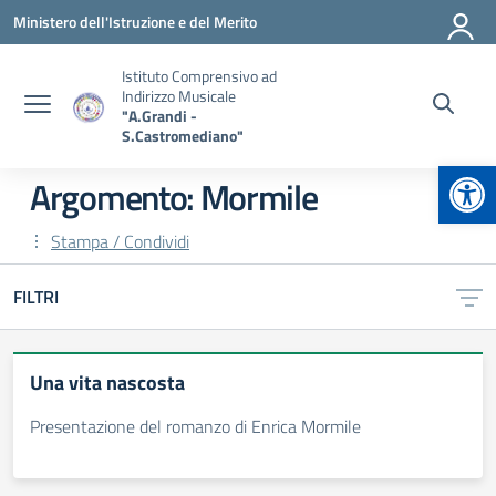
Vai ai contenuti
Vai al menu di navigazione
Vai al footer
Ministero dell'Istruzione e del Merito
Istituto Comprensivo ad
Indirizzo Musicale
"A.Grandi -
S.Castromediano"
Apr
Argomento: Mormile
Stampa / Condividi
FILTRI
Una vita nascosta
Presentazione del romanzo di Enrica Mormile