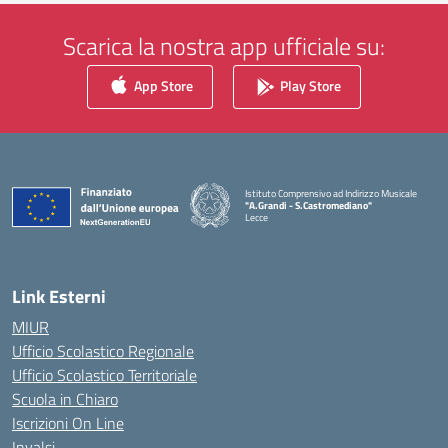
Scarica la nostra app ufficiale su:
App Store
Play Store
Istituto Comprensivo ad Indirizzo Musicale
"A.Grandi - S.Castromediano"
Lecce
— Visita la pagina iniziale della scuola
Link Esterni
MIUR
Ufficio Scolastico Regionale
Ufficio Scolastico Territoriale
Scuola in Chiaro
Iscrizioni On Line
Invalsi