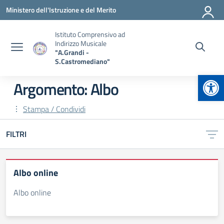
Vai ai contenuti
Vai al menu di navigazione
Vai al footer
Ministero dell'Istruzione e del Merito
Istituto Comprensivo ad
Indirizzo Musicale
"A.Grandi -
S.Castromediano"
Apr
Argomento: Albo
Stampa / Condividi
FILTRI
Albo online
Albo online