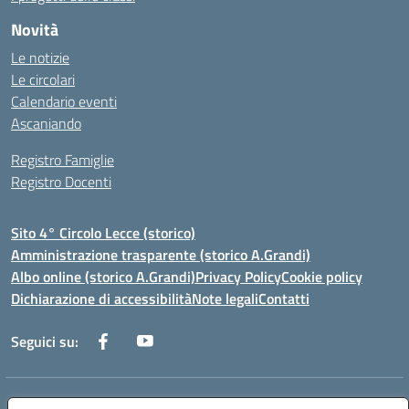
Novità
Le notizie
Le circolari
Calendario eventi
Ascaniando
Registro Famiglie
Registro Docenti
Sito 4° Circolo Lecce (storico)
Amministrazione trasparente (storico A.Grandi)
Albo online (storico A.Grandi)
Privacy Policy
Cookie policy
Dichiarazione di accessibilità
Note legali
Contatti
Seguici su:
Indirizzo:
Via Francesco Patitari 2 - Lecce