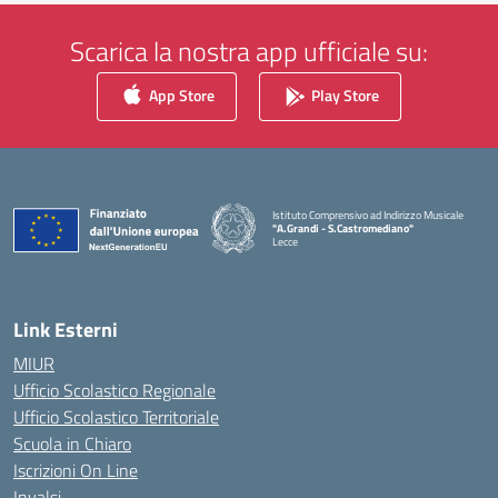
Scarica la nostra app ufficiale su:
App Store
Play Store
Istituto Comprensivo ad Indirizzo Musicale
"A.Grandi - S.Castromediano"
Lecce
— Visita la pagina iniziale della scuola
Link Esterni
MIUR
Ufficio Scolastico Regionale
Ufficio Scolastico Territoriale
Scuola in Chiaro
Iscrizioni On Line
Invalsi