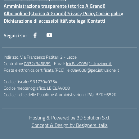
Amministrazione trasparente (storico A.Grandi)
Albo online (storico A.Grandi)
Privacy Policy
Cookie policy
Dichiarazione di accessibilità
Note legali
Contatti
Seguici su:
Indirizzo:
Via Francesco Patitari 2 - Lecce
Centralino:
0832/346889
Email:
leic8av008@istruzione.it
Posta elettronica certificata (PEC):
leic8av008@pec.istruzione.it
Codice fiscale: 93173040754
Codice meccanografico:
LEIC8AV008
Codice Indice delle Pubbliche Amministrazioni (IPA): BZRH652R
Hosting & Powered by 3D Solution S.r.l.
Concept & Design by Designers Italia