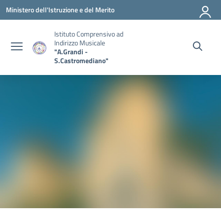
Vai ai contenuti
Vai al menu di navigazione
Vai al footer
Ministero dell'Istruzione e del Merito
Istituto Comprensivo ad
Indirizzo Musicale
"A.Grandi -
S.Castromediano"