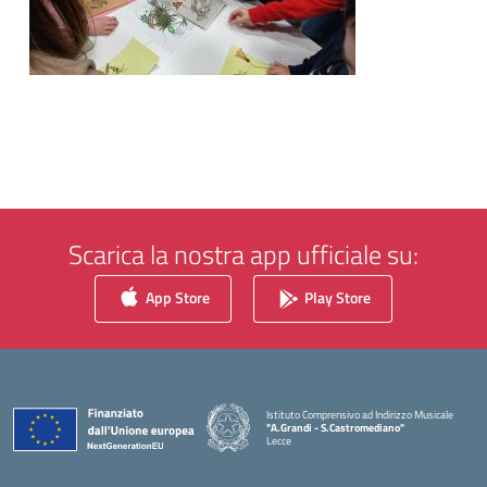
Scarica la nostra app ufficiale su:
App Store
Play Store
Istituto Comprensivo ad Indirizzo Musicale
"A.Grandi - S.Castromediano"
Lecce
— Visita la pagina iniziale della scuola