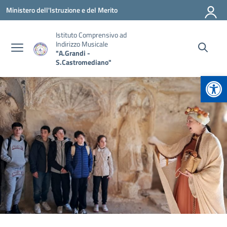
Vai ai contenuti
Vai al menu di navigazione
Vai al footer
Ministero dell'Istruzione e del Merito
Istituto Comprensivo ad
Indirizzo Musicale
"A.Grandi -
S.Castromediano"
Apr