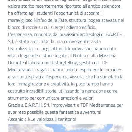
valore storico recentemente riportato all’antico splendore,
ha offerto agli studenti l’opportunità di scoprire il
meraviglioso Ninfeo delle Fate, struttura ipogea scavata nel
blocco di roccia su cui si erge l’odierno edificio.
L’esperienza, condotta dai bravissimi archeologi di E.A.R.T.H.
Srl, è stata arricchita da una coinvolgente visita
teatralizzata, in cui gli attori di Improvvisart hanno dato
vita a leggende e storie legate al Ninfeo e alla Masseria.
Durante il laboratorio di storytelling, gestito da TDF
Mediteranea, i ragazzi hanno potuto esprimere le loro idee
e racconti ispirati all’esperienza vissuta, che ha stimolato la
loro immaginazione e creatività. In poco tempo hanno
costruito incredibili storie, utilizzando la narrazione come
strumento per comunicare emozioni e valori.
Grazie a E.A.R.T.H. Srl, Improvvisart e TDF Mediterranea per
aver reso possibile questa fantastica avventura!
Ascanio c’è…e valorizza il territorio!