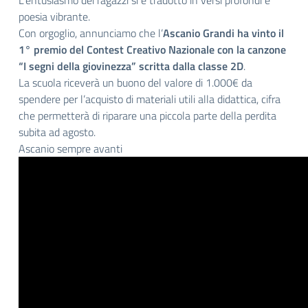
L’entusiasmo dei ragazzi si è tradotto in versi profondi e
poesia vibrante.
Con orgoglio, annunciamo che l’
Ascanio Grandi ha vinto il
1° premio del Contest Creativo Nazionale con la canzone
“I segni della giovinezza” scritta dalla classe 2D
.
La scuola riceverà un buono del valore di 1.000€ da
spendere per l’acquisto di materiali utili alla didattica, cifra
che permetterà di riparare una piccola parte della perdita
subita ad agosto.
Ascanio sempre avanti