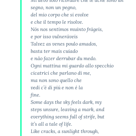
Mi devo solo ricordare che le acne sono un
segno, non un pegno,
del mio corpo che si evolve
e che il tempo le risolve.
Nós nos sentimos muinto frágeis,
e por isso vulneráveis
Talvez as venes poulo amados,
basta ter mais cuiado
e não fazer derrubar du medo.
Ogni mattina mi guardo allo specchio
cicatrici che parlano di me,
ma non sono quello che
vedi c’é di piú e non é la
fine.
Some days the sky feels dark, my
steps unsure, leaving a mark, and
everything seems full of strife, but
it’s all a tale of life.
Like cracks, a sunlight through,