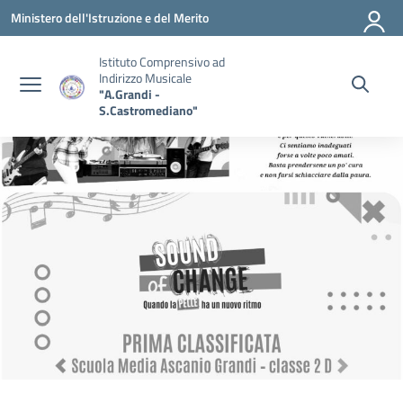
Vai ai contenuti
Vai al menu di navigazione
Vai al footer
Ministero dell'Istruzione e del Merito
Istituto Comprensivo ad
Indirizzo Musicale
"A.Grandi -
S.Castromediano"